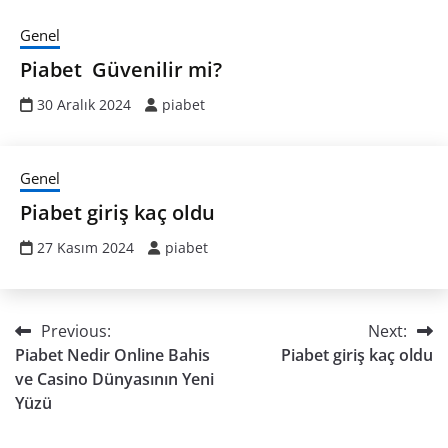
Genel
Piabet Güvenilir mi?
30 Aralık 2024
piabet
Genel
Piabet giriş kaç oldu
27 Kasım 2024
piabet
Yazı
Previous:
Next:
Piabet Nedir Online Bahis
Piabet giriş kaç oldu
gezinmesi
ve Casino Dünyasının Yeni
Yüzü