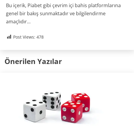
Bu içerik, Piabet gibi çevrim içi bahis platformlarına
genel bir bakış sunmaktadır ve bilgilendirme
amaçlıdır…
Post Views:
478
Önerilen Yazılar