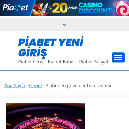
Skip
to
content
PIABET YENI
GIRIŞ
Piabet Giriş – Piabet Bahis – Piabet Sosyal
Ana Sayfa
-
Genel
-
Piabet en güvenilir bahis sitesi